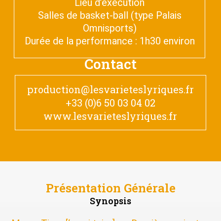
Lieu d’exécution
Salles de basket-ball (type Palais
Omnisports)
Durée de la performance : 1h30 environ
Contact
production@lesvarieteslyriques.fr
+33 (0)6 50 03 04 02
www.lesvarieteslyriques.fr
Présentation Générale
Synopsis