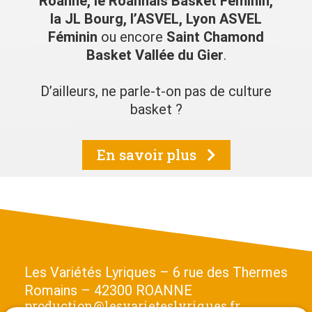
Roanne, le Roannais Basket Féminin,
la JL Bourg, l’ASVEL, Lyon ASVEL
Féminin
ou encore
Saint Chamond
Basket Vallée du Gier
.
D’ailleurs, ne parle-t-on pas de culture
basket ?
En savoir plus
Les Variétés Lyriques – 6 rue des Thermes
Romains – 42300 ROANNE
production@lesvarieteslyriques.fr